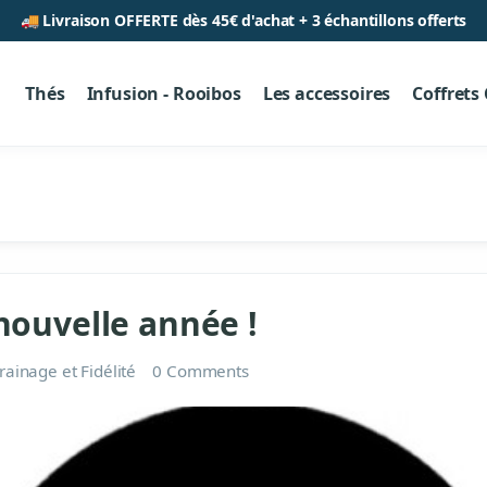
🚚 Livraison OFFERTE dès 45€ d'achat + 3 échantillons offerts
Thés
Infusion - Rooibos
Les accessoires
Coffrets
 nouvelle année !
rainage et Fidélité
0 Comments