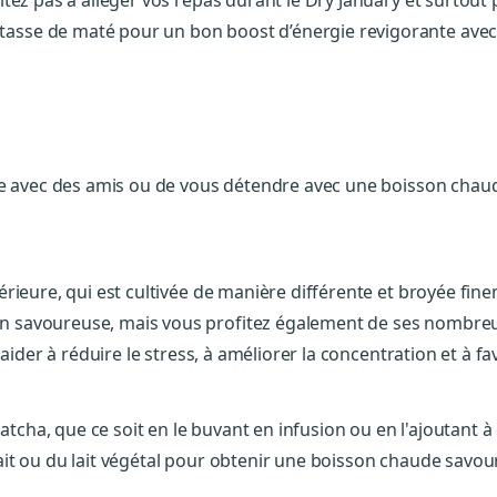
itez pas à alléger vos repas durant le Dry January et surtou
asse de maté pour un bon boost d’énergie revigorante avec
e avec des amis ou de vous détendre avec une boisson chaude 
érieure, qui est cultivée de manière différente et broyée f
savoureuse, mais vous profitez également de ses nombreux b
aider à réduire le stress, à améliorer la concentration et à fa
ha, que ce soit en le buvant en infusion ou en l'ajoutant à
it ou du lait végétal pour obtenir une boisson chaude savou