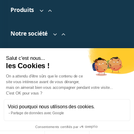
Produits


Notre société


Salut c'est nous...
Votre compte

les Cookies !
On a attendu d'être sûrs que le contenu de ce
site vous intéresse avant de vous déranger,
mais on aimerait bien vous accompagner pendant votre visite...
C'est OK pour vous ?
Voici pourquoi nous utilisons des cookies.
Partage de données avec Google
© 2026 TeaTap. Tous droits réservés.
Facebook
Twitter
Pinterest
Instagram
Consentements certifiés par