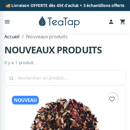
🚚 Livraison OFFERTE dès 45€ d'achat + 3 échantillons offerts
menu
person
shopping_cart
Accueil
Nouveaux produits
NOUVEAUX PRODUITS
Il y a 1 produit.
Rechercher
un
nouveau
produit
favorite_border
NOUVEAU