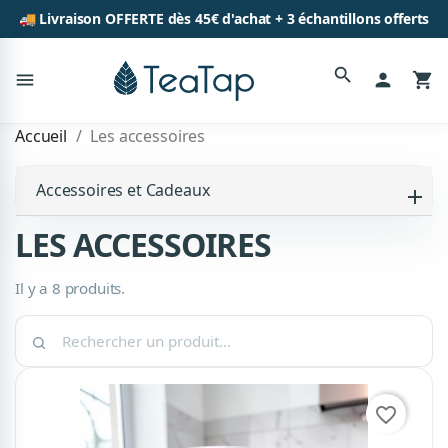
🚚 Livraison OFFERTE dès 45€ d'achat + 3 échantillons offerts
search
menu
person
shopping_cart
Accueil
Les accessoires
Accessoires et Cadeaux
LES ACCESSOIRES
Il y a 8 produits.
Rechercher
un
produit
dans
favorite_border
cette
catégorie