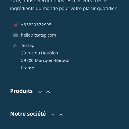
2018, nous sélectionnons les meilleurs thés et
ingrédients du monde pour votre plaisir quotidien.
+33320372995
hello@teatap.com
TeaTap
29 rue du Houblon
59700 Marcq-en-Barœul
France
Produits


Notre société

