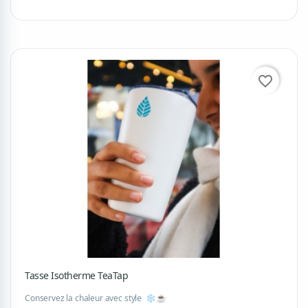
favorite_border
Tasse Isotherme TeaTap
Conservez la chaleur avec style ❄️☕️