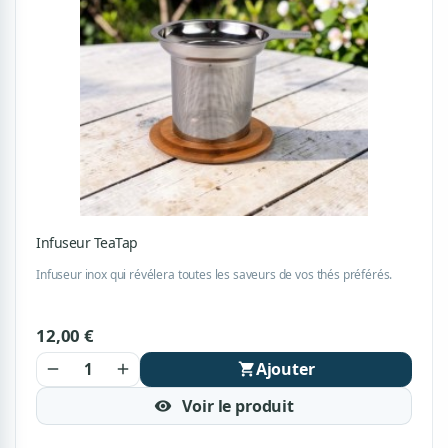
Infuseur TeaTap
Infuseur inox qui révélera toutes les saveurs de vos thés préférés.
12,00 €
Ajouter
remove
add
shopping_cart
Voir le produit
visibility