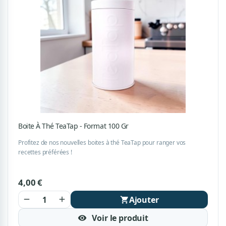
Boite À Thé TeaTap - Format 100 Gr
Profitez de nos nouvelles boites à thé TeaTap pour ranger vos
recettes préférées !
4,00 €
Ajouter
remove
add
shopping_cart
Voir le produit
visibility