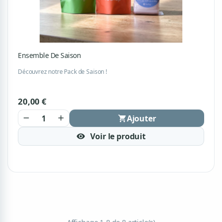
Ensemble De Saison
Découvrez notre Pack de Saison !
20,00 €
Ajouter
remove
add
shopping_cart
Voir le produit
visibility
Affichage 1-8 de 8 article(s)