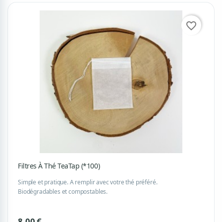
favorite_border
Filtres À Thé TeaTap (*100)
Simple et pratique. A remplir avec votre thé préféré.
Biodégradables et compostables.
8,00 €