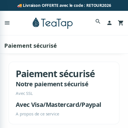
🚚 Livraison OFFERTE avec le code : RETOUR2026
search
menu
person
shopping_cart
Paiement sécurisé
Paiement sécurisé
Notre paiement sécurisé
Avec SSL
Avec Visa/Mastercard/Paypal
A propos de ce service