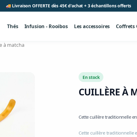
🚚 Livraison OFFERTE dès 45€ d'achat + 3 échantillons offerts
Thés
Infusion - Rooibos
Les accessoires
Coffrets
re à matcha
En stock
CUILLÈRE À 
Cette cuillère traditionnelle
Cette cuillère traditionnel