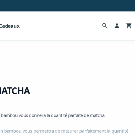
search
person
shopping_cart
 Cadeaux
MATCHA
 en bambou vous donnera la quantité parfaite de matcha.
le en bambou vous permettra de mesurer parfaitement la quantité