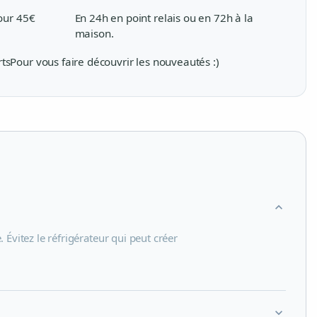
pour 45€
En 24h en point relais ou en 72h à la
maison.
rts
Pour vous faire découvrir les nouveautés :)
expand_more
 Évitez le réfrigérateur qui peut créer
expand_more