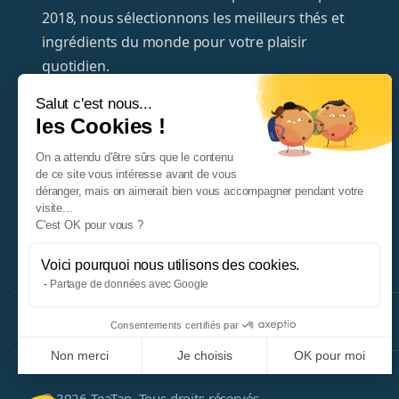
2018, nous sélectionnons les meilleurs thés et
ingrédients du monde pour votre plaisir
quotidien.
Salut c'est nous...
+33320372995
les Cookies !
hello@teatap.com
On a attendu d'être sûrs que le contenu
de ce site vous intéresse avant de vous
TeaTap
déranger, mais on aimerait bien vous accompagner pendant votre
29 rue du Houblon
visite...
59700 Marcq-en-Barœul
C'est OK pour vous ?
France
Voici pourquoi nous utilisons des cookies.
Partage de données avec Google
Consentements certifiés par
Non merci
Je choisis
OK pour moi
Plateforme de Gestion du Consentement : Personnalisez vos Opti
Axeptio consent
© 2026 TeaTap. Tous droits réservés.