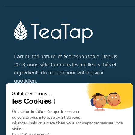
L'art du thé naturel et écoresponsable. Depuis
2018, nous sélectionnons les meilleurs thés et
ingrédients du monde pour votre plaisir
quotidien.
Salut c'est nous...
+33320372995
les Cookies !
hello@teatap.com
On a attendu d'être sûrs que le contenu
de ce site vous intéresse avant de vous
TeaTap
déranger, mais on aimerait bien vous accompagner pendant votre
29 rue du Houblon
visite...
C'est OK pour vous ?