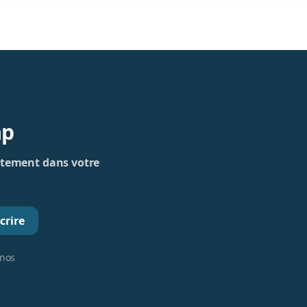
ap
rectement dans votre
crire
 nos