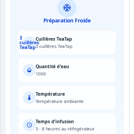
ac_unit
Préparation Froide
3
Cuillères TeaTap
cuillères
3 cuillères TeaTap
TeaTap
Quantité d'eau
opacity
1000
Température
device_thermostat
Température ambiante
Temps d'infusion
schedule
5 - 8 heures au réfrigérateur