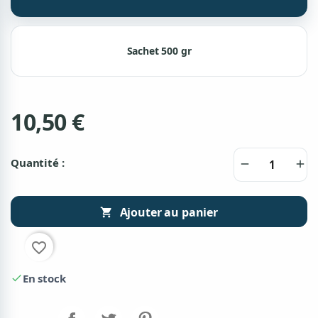
Sachet 500 gr
10,50 €
Quantité :
remove
add
Ajouter au panier

favorite_border
En stock
