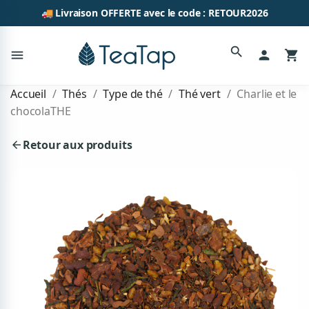
🚚 Livraison OFFERTE avec le code : RETOUR2026
search
menu
person
shopping_cart
Accueil
Thés
Type de thé
Thé vert
Charlie et le
chocolaTHE
Retour aux produits
arrow_back