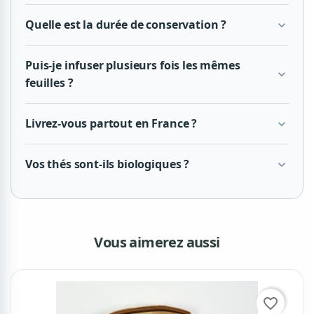
Quelle est la durée de conservation ?
expand_more
Puis-je infuser plusieurs fois les mêmes
expand_more
feuilles ?
Livrez-vous partout en France ?
expand_more
Vos thés sont-ils biologiques ?
expand_more
Vous aimerez aussi
favorite_border