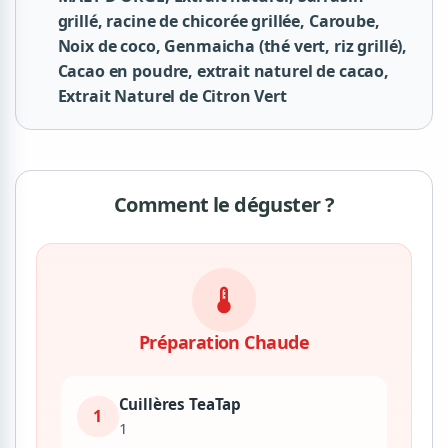
grillé, racine de chicorée grillée, Caroube,
Noix de coco, Genmaicha (thé vert, riz grillé),
Cacao en poudre, extrait naturel de cacao,
Extrait Naturel de Citron Vert
Comment le déguster ?
device_thermostat
Préparation Chaude
Cuillères TeaTap
1
1