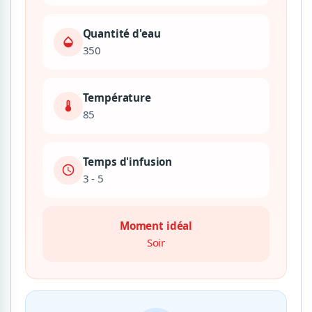
Quantité d'eau
opacity
350
Température
device_thermostat
85
Temps d'infusion
schedule
3 - 5
Moment idéal
Soir