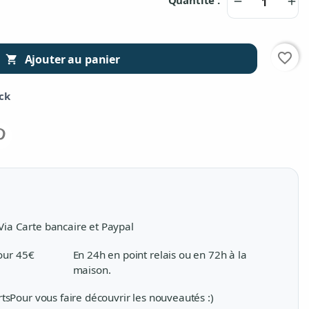
remove
add
favorite_border
Ajouter au panier

ock
Via Carte bancaire et Paypal
pour 45€
En 24h en point relais ou en 72h à la
maison.
rts
Pour vous faire découvrir les nouveautés :)