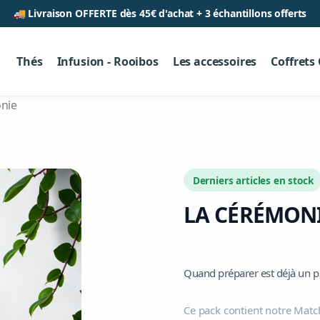
🚚 Livraison OFFERTE dès 45€ d'achat + 3 échantillons offerts
Thés
Infusion - Rooibos
Les accessoires
Coffrets
nie
Derniers articles en stock
LA CÉRÉMON
Quand préparer est déjà un pl
Ce pack contient notre Match