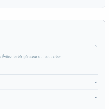
expand_more
 Évitez le réfrigérateur qui peut créer
expand_more
expand_more