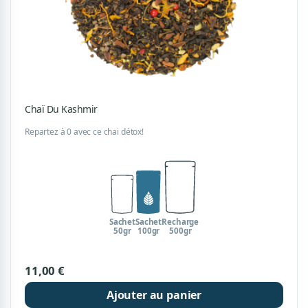
Chaï Du Kashmir
Repartez à 0 avec ce chai détox!
Sachet
Sachet
Recharge
50gr
100gr
500gr
11,00 €
Ajouter au panier