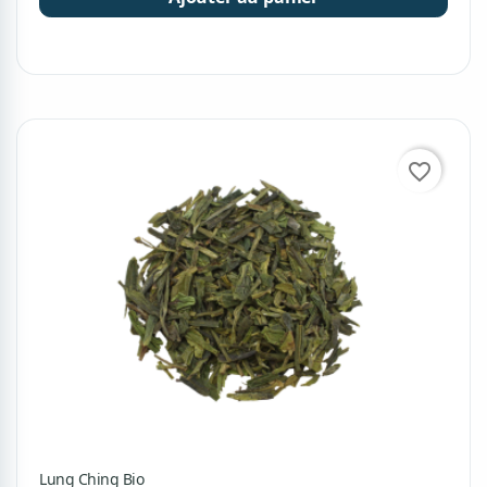
favorite_border
Lung Ching Bio