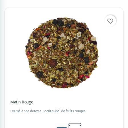
favorite_border
Matin Rouge
Un mélange detox au goût subtil de fruits rouges