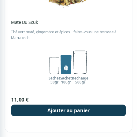
Mate Du Souk
Thé vert maté, gingembre et épices… faites-vous une terrasse à
Marrakech
Sachet
Sachet
Recharge
50gr
100gr
500gr
11,00 €
Ajouter au panier