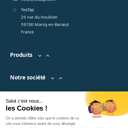
TeaTap
29 rue du Houblon
59700 Marcq-en-Barœul
France
Produits


Notre société


Salut c'est nous...
Votre compte

les Cookies !
On a attendu d'être sûrs que le contenu de ce
site vous intéresse avant de vous déranger,