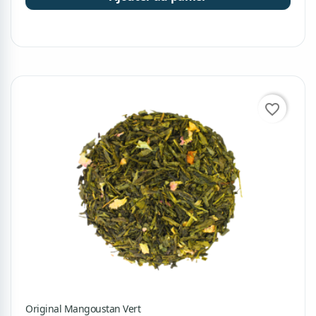
favorite_border
Original Mangoustan Vert