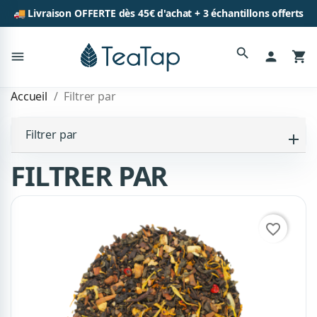
🚚 Livraison OFFERTE dès 45€ d'achat + 3 échantillons offerts
search
menu
person
shopping_cart
Accueil
Filtrer par
Filtrer par
FILTRER PAR
favorite_border