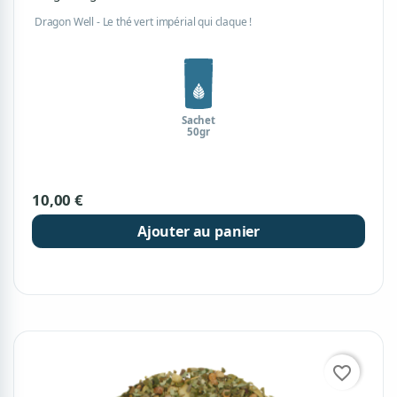
Dragon Well - Le thé vert impérial qui claque !
Sachet
50gr
10,00 €
Ajouter au panier
favorite_border