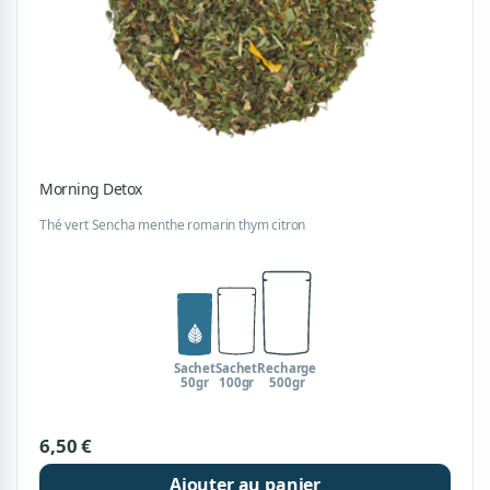
Morning Detox
Thé vert Sencha menthe romarin thym citron
Sachet
Sachet
Recharge
50gr
100gr
500gr
6,50 €
Ajouter au panier