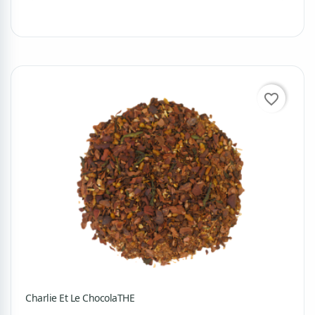
favorite_border
Charlie Et Le ChocolaTHE