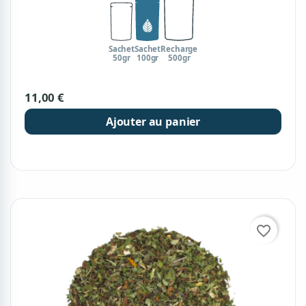
Sachet
Sachet
Recharge
50gr
100gr
500gr
11,00 €
Ajouter au panier
favorite_border