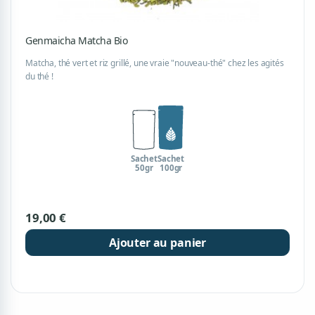
Genmaicha Matcha Bio
Matcha, thé vert et riz grillé, une vraie "nouveau-thé" chez les agités
du thé !
Sachet
Sachet
50gr
100gr
19,00 €
Ajouter au panier