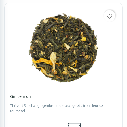
favorite_border
Gin Lennon
Thé vert Sencha, gingembre, zeste orange et citron, fleur de
tournesol