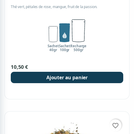
Thé vert, pétales de rose, mangue, fruit de la passion.
Sachet
Sachet
Recharge
40gr
100gr
500gr
10,50 €
Ajouter au panier
favorite_border