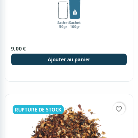
Sachet
Sachet
50gr
100gr
9,00 €
Ajouter au panier
favorite_border
RUPTURE DE STOCK