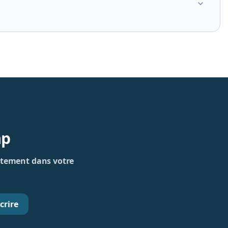
expand_more
ap
rectement dans votre
crire