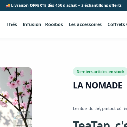
🚚 Livraison OFFERTE dès 45€ d'achat + 3 échantillons offerts
Thés
Infusion - Rooibos
Les accessoires
Coffrets
Derniers articles en stock
LA NOMADE
Le rituel du thé, partout où l'
TeaTap, c'