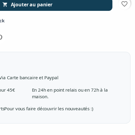
favorite_border
Ajouter au panier

ock
Via Carte bancaire et Paypal
pour 45€
En 24h en point relais ou en 72h à la
maison.
rts
Pour vous faire découvrir les nouveautés :)