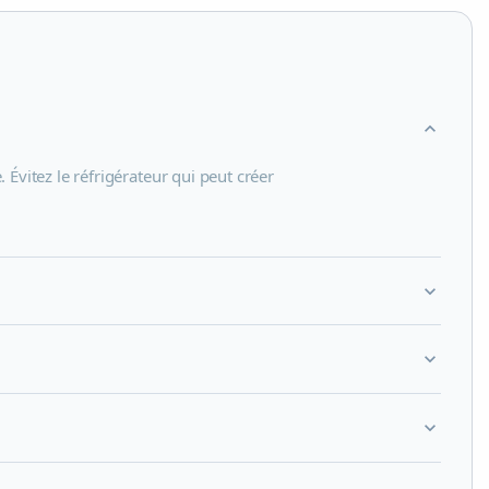
expand_more
 Évitez le réfrigérateur qui peut créer
expand_more
expand_more
expand_more