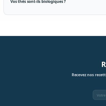
Vos thés sont-ils biologiques ?
R
Recevez nos recette