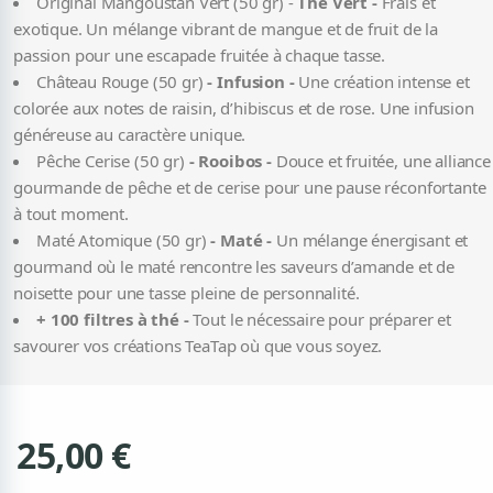
Original Mangoustan Vert (50 gr) -
Thé Vert -
Frais et
exotique. Un mélange vibrant de mangue et de fruit de la
passion pour une escapade fruitée à chaque tasse.
Château Rouge (50 gr)
- Infusion -
Une création intense et
colorée aux notes de raisin, d’hibiscus et de rose. Une infusion
généreuse au caractère unique.
Pêche Cerise (50 gr)
- Rooibos -
Douce et fruitée, une alliance
gourmande de pêche et de cerise pour une pause réconfortante
à tout moment.
Maté Atomique (50 gr)
- Maté -
Un mélange énergisant et
gourmand où le maté rencontre les saveurs d’amande et de
noisette pour une tasse pleine de personnalité.
+ 100 filtres à thé -
Tout le nécessaire pour préparer et
savourer vos créations TeaTap où que vous soyez.
25,00 €