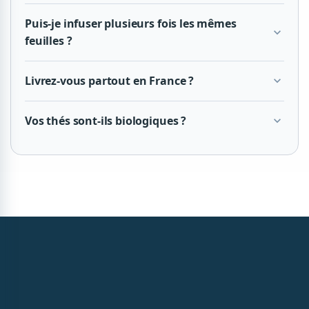
Puis-je infuser plusieurs fois les mêmes
expand_more
feuilles ?
Livrez-vous partout en France ?
expand_more
Vos thés sont-ils biologiques ?
expand_more