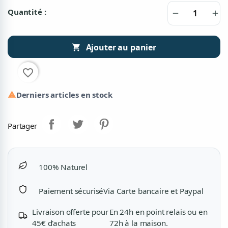
Quantité :
remove
add
Ajouter au panier

favorite_border
Derniers articles en stock

Partager
100% Naturel
Paiement sécurisé
Via Carte bancaire et Paypal
Livraison offerte pour
En 24h en point relais ou en
45€ d'achats
72h à la maison.