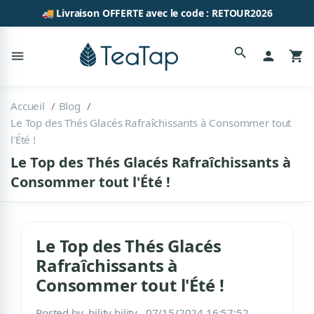
🚚 Livraison OFFERTE avec le code : RETOUR2026
search
menu
person
shopping_cart
Accueil
Blog
Le Top des Thés Glacés Rafraîchissants à Consommer tout
l'Été !
Le Top des Thés Glacés Rafraîchissants à
Consommer tout l'Été !
Le Top des Thés Glacés
Rafraîchissants à
Consommer tout l'Été !
Posted by
bility bility
07/15/2024 16:57:52