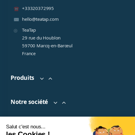
+33320372995
hello@teatap.com
TeaTap
29 rue du Houblon
59700 Marcq-en-Barœul
France
Produits


Notre société


Salut c'est nous...
Votre compte

les Cookies !