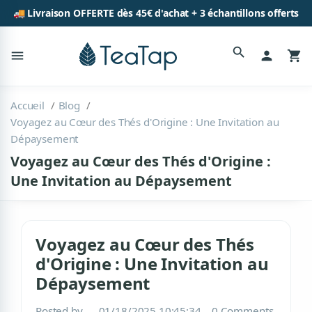
🚚 Livraison OFFERTE dès 45€ d'achat + 3 échantillons offerts
search
menu
person
shopping_cart
Accueil
Blog
Voyagez au Cœur des Thés d'Origine : Une Invitation au
Dépaysement
Voyagez au Cœur des Thés d'Origine :
Une Invitation au Dépaysement
Voyagez au Cœur des Thés
d'Origine : Une Invitation au
Dépaysement
Posted by
01/18/2025 10:45:34
0 Comments