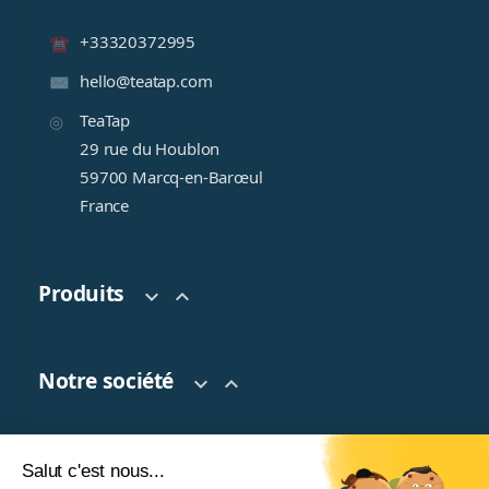
+33320372995
hello@teatap.com
TeaTap
29 rue du Houblon
59700 Marcq-en-Barœul
France
Produits


Notre société


Salut c'est nous...
Votre compte
